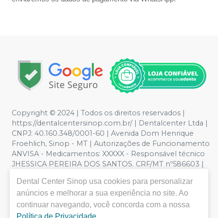
Copyright © 2024 | Todos os direitos reservados |
https://dentalcentersinop.com.br/
| Dentalcenter Ltda |
CNPJ: 40.160.348/0001-60 | Avenida Dom Henrique
Froehlich, Sinop - MT | Autorizações de Funcionamento
ANVISA - Medicamentos: XXXXX - Responsável técnico
JHESSICA PEREIRA DOS SANTOS. CRF/MT nº586603 |
Política de Privacidade e Segurança - Fotos meramente
Dental Center Sinop
usa cookies para personalizar
ilustrativas - Os preços e condições da loja virtual estão
anúncios e melhorar a sua experiência no site. Ao
sujeitos a alterações. Em caso de divergência de preços
continuar navegando, você concorda com a nossa
no site, o valor válido é o do Carrinho de Compra. Não
vendemos por atacado por isso nos reservamos o
Política de Privacidade
.