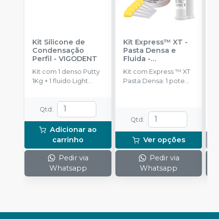
Kit Silicone de
Kit Express™ XT -
S
Condensação
Pasta Densa e
C
Perfil
-
VIGODENT
Fluida
-
P
SOLVENTUM
V
Kit com 1 denso Putty
Kit com Express ™ XT
E
1Kg + 1 fluido Light
Pasta Densa: 1 pote
b
Body 120g + 1
de pasta base (250 ml)
c
catalisador 60ml.
Express ™; XT Pasta
Densa: 1 pote de
Qtd
:
pasta catalisadora
Qtd
:
(250 ml); Express ™ XT
Adicionar ao
Pasta Fluida de Baixa
carrinho
Ver opções
ou Média Viscosidade:
1 cartucho (50 ml); 10
Pedir via
Pedir via
Pontas Misturadoras
Whatsapp
Whatsapp
Amarelas