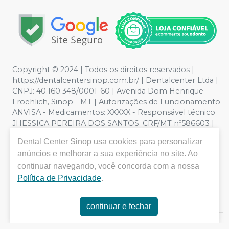
Copyright © 2024 | Todos os direitos reservados |
https://dentalcentersinop.com.br/
| Dentalcenter Ltda |
CNPJ: 40.160.348/0001-60 | Avenida Dom Henrique
Froehlich, Sinop - MT | Autorizações de Funcionamento
ANVISA - Medicamentos: XXXXX - Responsável técnico
JHESSICA PEREIRA DOS SANTOS. CRF/MT nº586603 |
Política de Privacidade e Segurança - Fotos meramente
Dental Center Sinop
usa cookies para personalizar
ilustrativas - Os preços e condições da loja virtual estão
anúncios e melhorar a sua experiência no site. Ao
sujeitos a alterações. Em caso de divergência de preços
no site, o valor válido é o do Carrinho de Compra. Não
continuar navegando, você concorda com a nossa
vendemos por atacado por isso nos reservamos o
Política de Privacidade
.
direito de não atender compras de grandes volumes
pelo site.
continuar e fechar
E-commerce produzido por
Sou Odonto Ecommerce
.