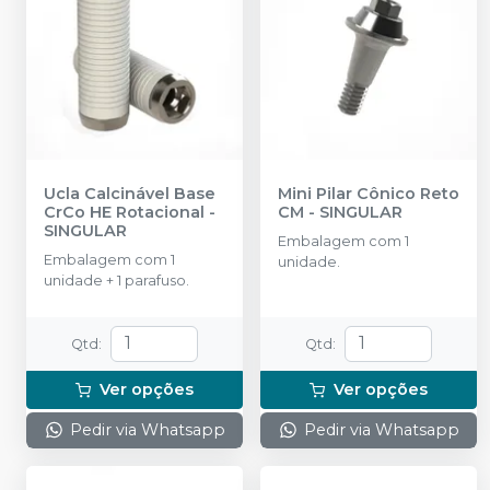
Ucla Calcinável Base
Mini Pilar Cônico Reto
CrCo HE Rotacional
-
CM
-
SINGULAR
SINGULAR
Embalagem com 1
Embalagem com 1
unidade.
unidade + 1 parafuso.
Qtd
:
Qtd
:
Ver opções
Ver opções
Pedir via Whatsapp
Pedir via Whatsapp