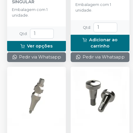
SINGULAR
Embalagem com 1
Embalagem com 1
unidade.
unidade.
Qtd
:
Qtd
:
Adicionar ao
Ver opções
carrinho
Pedir via Whatsapp
Pedir via Whatsapp