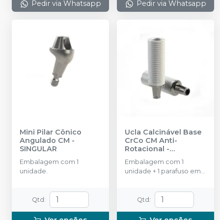
Pedir via Whatsapp
Pedir via Whatsapp
Mini Pilar Cônico
Ucla Calcinável Base
Angulado CM
-
CrCo CM Anti-
SINGULAR
Rotacional
-
SINGULAR
Embalagem com 1
Embalagem com 1
unidade.
unidade + 1 parafuso em
titânio.
Qtd
:
Qtd
:
Ver opções
Ver opções