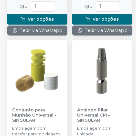
Qtd
:
Qtd
:
Ver opções
Ver opções
Pedir via Whatsapp
Pedir via Whatsapp
Conjunto para
Análogo Pilar
Munhão Universal
-
Universal CM
-
SINGULAR
SINGULAR
Embalagem com 1
Embalagem com 1
transfer para moldagem
unidade.