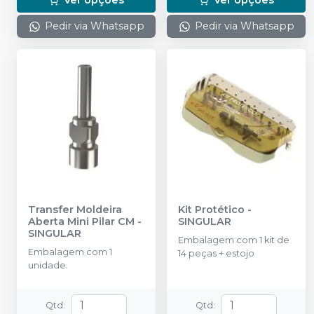
Pedir via Whatsapp
Pedir via Whatsapp
Transfer Moldeira
Kit Protético
-
Aberta Mini Pilar CM
-
SINGULAR
SINGULAR
Embalagem com 1 kit de
Embalagem com 1
14 peças + estojo
unidade.
Qtd
:
Qtd
: