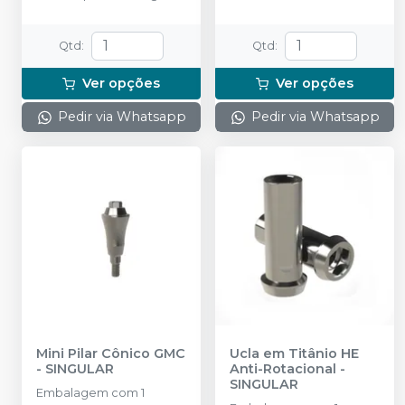
+ 1 cilindro provisório + 1
cilindro para fundição.
Qtd
:
Qtd
:
Ver opções
Ver opções
Pedir via Whatsapp
Pedir via Whatsapp
Mini Pilar Cônico GMC
Ucla em Titânio HE
-
SINGULAR
Anti-Rotacional
-
SINGULAR
Embalagem com 1