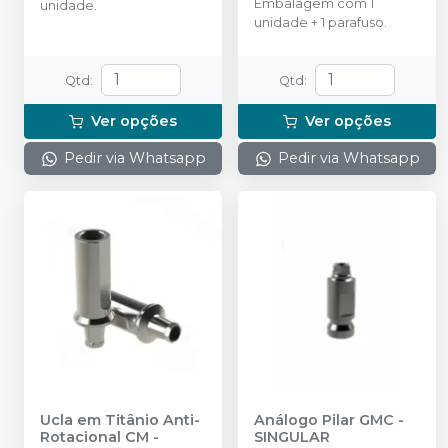
Embalagem com 1
unidade.
unidade + 1 parafuso.
Qtd
:
Qtd
:
Ver opções
Ver opções
Pedir via Whatsapp
Pedir via Whatsapp
Ucla em Titânio Anti-
Análogo Pilar GMC
-
Rotacional CM
-
SINGULAR