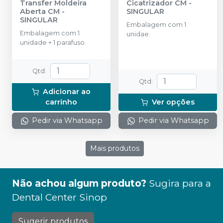
Transfer Moldeira
Cicatrizador CM
-
Aberta CM
-
SINGULAR
SINGULAR
Embalagem com 1
Embalagem com 1
unidae.
unidade + 1 parafuso.
Qtd
:
Qtd
:
Adicionar ao
carrinho
Ver opções
Pedir via Whatsapp
Pedir via Whatsapp
Mais produtos
Não achou algum produto?
Sugira para a
Dental Center Sinop
Sugerir produtos