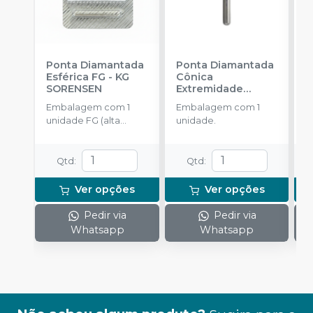
Ponta Diamantada
Ponta Diamantada
P
Esférica FG
-
KG
Cônica
I
SORENSEN
Extremidade
c
Arredondada FG
-
A
Embalagem com 1
Embalagem com 1
E
KG SORENSEN
unidade FG (alta
unidade.
u
rotação).
Qtd
:
Qtd
:
Ver opções
Ver opções
Pedir via
Pedir via
Whatsapp
Whatsapp