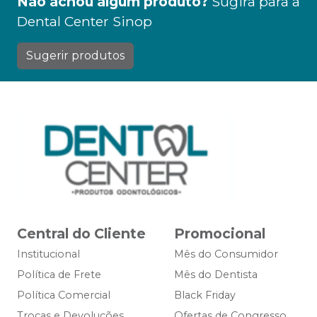
Não achou algum produto?
Sugira para a
Dental Center Sinop
Sugerir produtos
Central do Cliente
Promocional
Institucional
Mês do Consumidor
Política de Frete
Mês do Dentista
Política Comercial
Black Friday
Trocas e Devoluções
Ofertas de Congresso