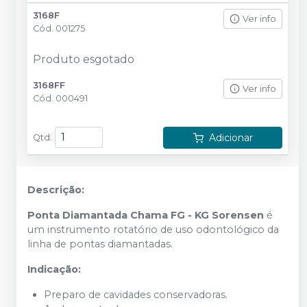
3168F
Ver info
Cód.
001275
Produto esgotado
3168FF
Ver info
Cód.
000491
Adicionar
Qtd
:
Descrição:
Ponta Diamantada Chama FG - KG Sorensen
é
um instrumento rotatório de uso odontológico da
linha de pontas diamantadas.
Indicação:
Preparo de cavidades conservadoras.