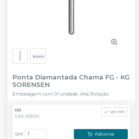
Ponta Diamantada Chama FG
-
KG
SORENSEN
Embalagem com 01 unidade. Alta Rotação.
1111
Ver info
Cód.
001233
Adicionar
Qtd
: