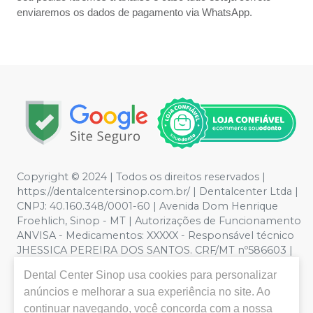
enviaremos os dados de pagamento via WhatsApp.
Copyright © 2024 | Todos os direitos reservados |
https://dentalcentersinop.com.br/
| Dentalcenter Ltda |
CNPJ: 40.160.348/0001-60 | Avenida Dom Henrique
Froehlich, Sinop - MT | Autorizações de Funcionamento
ANVISA - Medicamentos: XXXXX - Responsável técnico
JHESSICA PEREIRA DOS SANTOS. CRF/MT nº586603 |
Política de Privacidade e Segurança - Fotos meramente
Dental Center Sinop
usa cookies para personalizar
ilustrativas - Os preços e condições da loja virtual estão
anúncios e melhorar a sua experiência no site. Ao
sujeitos a alterações. Em caso de divergência de preços
no site, o valor válido é o do Carrinho de Compra. Não
continuar navegando, você concorda com a nossa