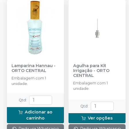
Lamparina Hannau
-
Agulha para Kit
ORTO CENTRAL
Irrigação
-
ORTO
CENTRAL
Embalagem com 1
Embalagem com 1
unidade.
unidade
Qtd
:
Qtd
:
Adicionar ao
carrinho
Ver opções
Pedir via Whatsapp
Pedir via Whatsapp