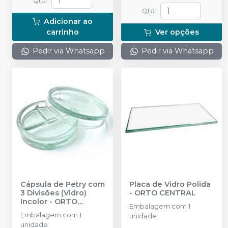
Qtd
:
Qtd
:
Adicionar ao
carrinho
Ver opções
Pedir via Whatsapp
Pedir via Whatsapp
Cápsula de Petry com
Placa de Vidro Polida
3 Divisões (Vidro)
-
ORTO CENTRAL
Incolor
-
ORTO
Embalagem com 1
CENTRAL
Embalagem com 1
unidade
unidade