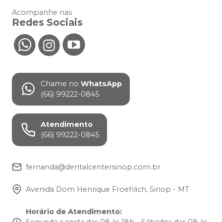
Acompanhe nas
Redes Sociais
Chame no
WhatsApp
(66) 99222-0845
Atendimento
(66) 99222-0845
fernanda@dentalcentersinop.com.br
Avenida Dom Henrique Froehlich, Sinop - MT
Horário de Atendimento
:
Segunda a sexta das 08 às 18h - Sábados das 08 às