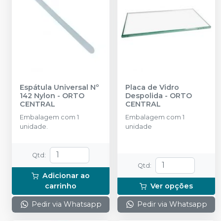
Espátula Universal Nº
Placa de Vidro
142 Nylon
-
ORTO
Despolida
-
ORTO
CENTRAL
CENTRAL
Embalagem com 1
Embalagem com 1
unidade.
unidade
Qtd
:
Qtd
:
Adicionar ao
carrinho
Ver opções
Pedir via Whatsapp
Pedir via Whatsapp