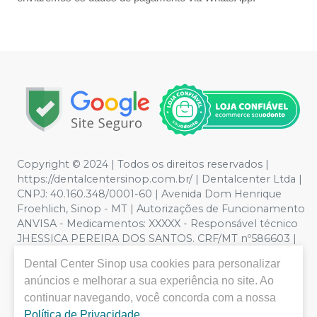
Copyright © 2024 | Todos os direitos reservados |
https://dentalcentersinop.com.br/
| Dentalcenter Ltda |
CNPJ: 40.160.348/0001-60 | Avenida Dom Henrique
Froehlich, Sinop - MT | Autorizações de Funcionamento
ANVISA - Medicamentos: XXXXX - Responsável técnico
JHESSICA PEREIRA DOS SANTOS. CRF/MT nº586603 |
Política de Privacidade e Segurança - Fotos meramente
Dental Center Sinop
usa cookies para personalizar
ilustrativas - Os preços e condições da loja virtual estão
anúncios e melhorar a sua experiência no site. Ao
sujeitos a alterações. Em caso de divergência de preços
no site, o valor válido é o do Carrinho de Compra. Não
continuar navegando, você concorda com a nossa
vendemos por atacado por isso nos reservamos o
Política de Privacidade
.