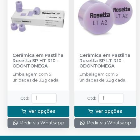
Cerâmica em Pastilha
Cerâmica em Pastilha
Rosetta SP HT R10
-
Rosetta SP LT R10
-
ODONTOMEGA
ODONTOMEGA
Embalagem com 5
Embalagem com 5
unidades de 3,2g cada.
unidades de 3,2g cada.
Qtd
:
Qtd
:
Ver opções
Ver opções
Pedir via Whatsapp
Pedir via Whatsapp