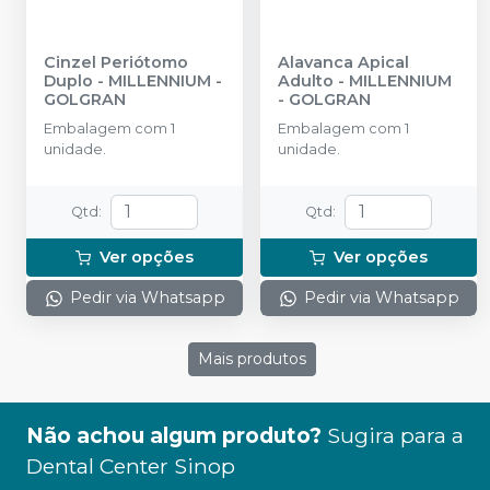
Cinzel Periótomo
Alavanca Apical
Duplo
-
MILLENNIUM -
Adulto
-
MILLENNIUM
GOLGRAN
- GOLGRAN
Embalagem com 1
Embalagem com 1
unidade.
unidade.
Qtd
:
Qtd
:
Ver opções
Ver opções
Pedir via Whatsapp
Pedir via Whatsapp
Mais produtos
Não achou algum produto?
Sugira para a
Dental Center Sinop