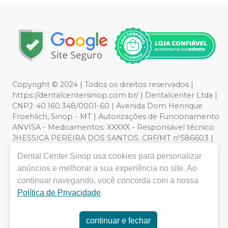
Copyright © 2024 | Todos os direitos reservados |
https://dentalcentersinop.com.br/
| Dentalcenter Ltda |
CNPJ: 40.160.348/0001-60 | Avenida Dom Henrique
Froehlich, Sinop - MT | Autorizações de Funcionamento
ANVISA - Medicamentos: XXXXX - Responsável técnico
JHESSICA PEREIRA DOS SANTOS. CRF/MT nº586603 |
Política de Privacidade e Segurança - Fotos meramente
Dental Center Sinop
usa cookies para personalizar
ilustrativas - Os preços e condições da loja virtual estão
anúncios e melhorar a sua experiência no site. Ao
sujeitos a alterações. Em caso de divergência de preços
no site, o valor válido é o do Carrinho de Compra. Não
continuar navegando, você concorda com a nossa
vendemos por atacado por isso nos reservamos o
Política de Privacidade
.
direito de não atender compras de grandes volumes
pelo site.
continuar e fechar