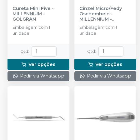
Cureta Mini Five
-
Cinzel Micro/Fedy
MILLENNIUM -
Oschembein
-
GOLGRAN
MILLENNIUM -
GOLGRAN
Embalagem com 1
Embalagem com 1
unidade
unidade
Qtd
:
Qtd
:
Ver opções
Ver opções
Pedir via Whatsapp
Pedir via Whatsapp