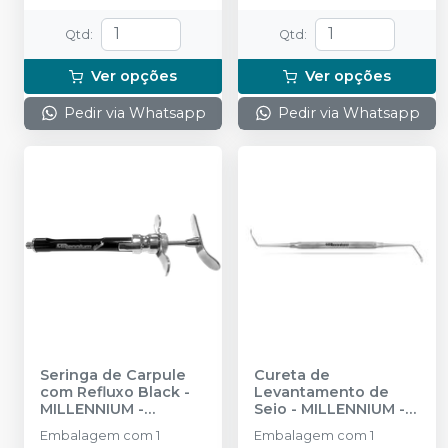
Qtd
:
Qtd
:
Ver opções
Ver opções
Pedir via Whatsapp
Pedir via Whatsapp
Seringa de Carpule
Cureta de
com Refluxo Black
-
Levantamento de
MILLENNIUM -
Seio
-
MILLENNIUM -
GOLGRAN
GOLGRAN
Embalagem com 1
Embalagem com 1