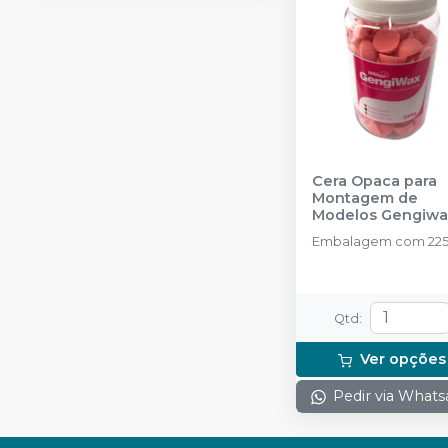
Cera Opaca para
Montagem de
Modelos Gengiwa
225g
-
FORMADEN
Embalagem com 225
Qtd
:
Ver opções
Pedir via What