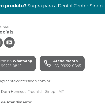
m produto?
Sugira para a
Dental Center Sinop
 nas
ociais
ame no
WhatsApp
Atendimento
) 99222-0845
(66) 99222-0845
da@dentalcentersinop.com.br
 Dom Henrique Froehlich, Sinop - MT
o de Atendimento
: