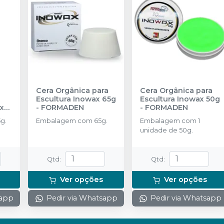
Cera Orgânica para
Cera Orgânica para
Escultura Inowax 65g
Escultura Inowax 50g
x
-
FORMADEN
-
FORMADEN
g.
Embalagem com 65g.
Embalagem com 1
unidade de 50g.
Qtd
:
Qtd
:
Ver opções
Ver opções
sapp
Pedir via Whatsapp
Pedir via Whatsapp