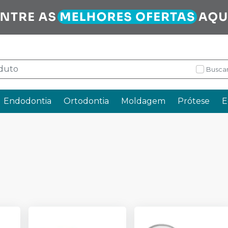
Buscar
Endodontia
Ortodontia
Moldagem
Prótese
E