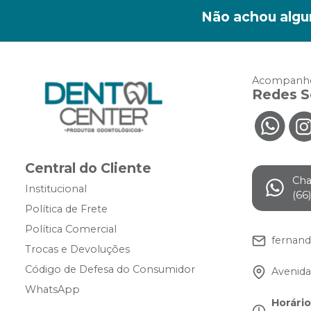
Não achou algu
Acompanhe
Redes S
Central do Cliente
Ch
Institucional
(66
Política de Frete
Política Comercial
fernan
Trocas e Devoluções
Código de Defesa do Consumidor
Avenida
WhatsApp
Horári