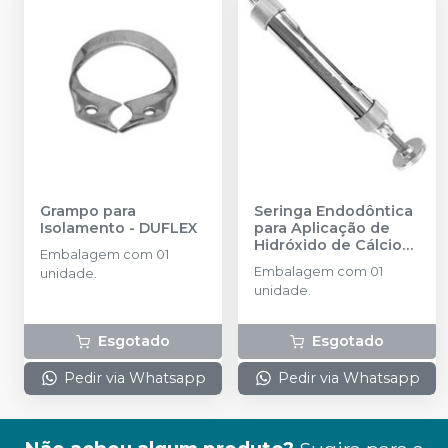
Grampo para
Seringa Endodôntica
Isolamento
-
DUFLEX
para Aplicação de
Hidróxido de Cálcio
Embalagem com 01
(ML)
-
DUFLEX
Embalagem com 01
unidade.
unidade.
Esgotado
Esgotado
Pedir via Whatsapp
Pedir via Whatsapp