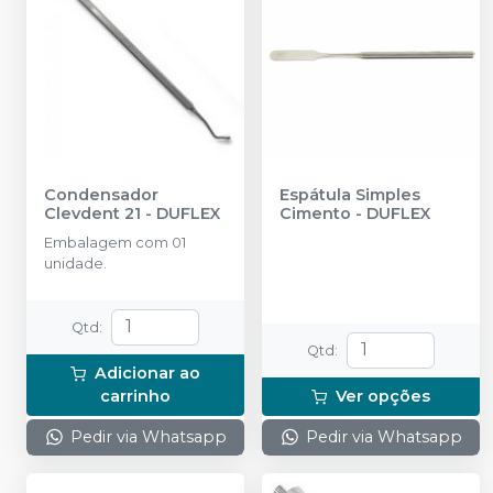
Condensador
Espátula Simples
Clevdent 21
-
DUFLEX
Cimento
-
DUFLEX
Embalagem com 01
unidade.
Qtd
:
Qtd
:
Adicionar ao
carrinho
Ver opções
Pedir via Whatsapp
Pedir via Whatsapp