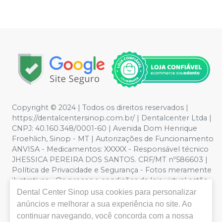
Copyright © 2024 | Todos os direitos reservados |
https://dentalcentersinop.com.br/
| Dentalcenter Ltda |
CNPJ: 40.160.348/0001-60 | Avenida Dom Henrique
Froehlich, Sinop - MT | Autorizações de Funcionamento
ANVISA - Medicamentos: XXXXX - Responsável técnico
JHESSICA PEREIRA DOS SANTOS. CRF/MT nº586603 |
Política de Privacidade e Segurança - Fotos meramente
ilustrativas - Os preços e condições da loja virtual estão
sujeitos a alterações. Em caso de divergência de preços
Dental Center Sinop
usa cookies para personalizar
no site, o valor válido é o do Carrinho de Compra. Não
anúncios e melhorar a sua experiência no site. Ao
vendemos por atacado por isso nos reservamos o
continuar navegando, você concorda com a nossa
direito de não atender compras de grandes volumes