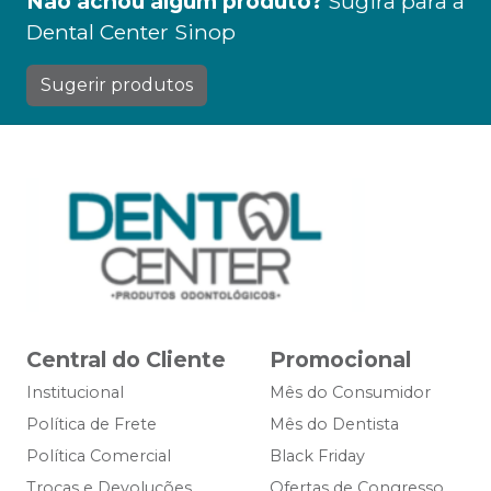
Não achou algum produto?
Sugira para a
Dental Center Sinop
Sugerir produtos
Central do Cliente
Promocional
Institucional
Mês do Consumidor
Política de Frete
Mês do Dentista
Política Comercial
Black Friday
Trocas e Devoluções
Ofertas de Congresso