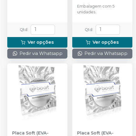
Redonda - 5 unidades
Embalagem com 5
-
BIO-ART
unidades.
Qtd
:
Qtd
:
Ver opções
Ver opções
Pedir via Whatsapp
Pedir via Whatsapp
Placa Soft (EVA-
Placa Soft (EVA-