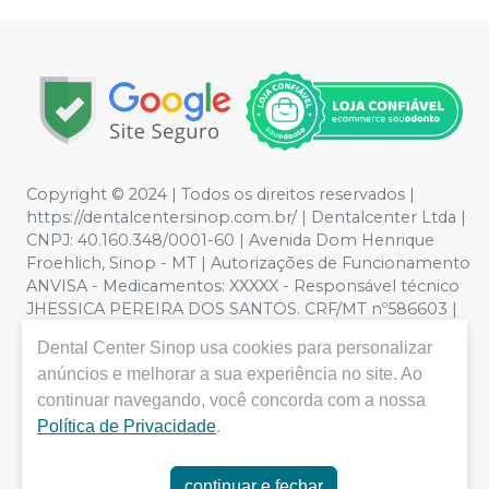
Copyright © 2024 | Todos os direitos reservados |
https://dentalcentersinop.com.br/
| Dentalcenter Ltda |
CNPJ: 40.160.348/0001-60 | Avenida Dom Henrique
Froehlich, Sinop - MT | Autorizações de Funcionamento
ANVISA - Medicamentos: XXXXX - Responsável técnico
JHESSICA PEREIRA DOS SANTOS. CRF/MT nº586603 |
Política de Privacidade e Segurança - Fotos meramente
Dental Center Sinop
usa cookies para personalizar
ilustrativas - Os preços e condições da loja virtual estão
anúncios e melhorar a sua experiência no site. Ao
sujeitos a alterações. Em caso de divergência de preços
no site, o valor válido é o do Carrinho de Compra. Não
continuar navegando, você concorda com a nossa
vendemos por atacado por isso nos reservamos o
Política de Privacidade
.
direito de não atender compras de grandes volumes
pelo site.
continuar e fechar