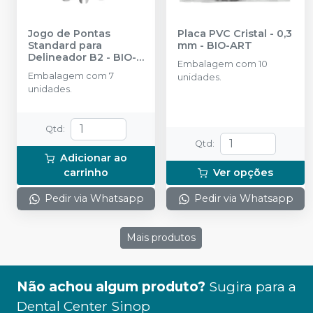
Jogo de Pontas
Placa PVC Cristal - 0,3
Standard para
mm
-
BIO-ART
Delineador B2
-
BIO-
Embalagem com 10
ART
Embalagem com 7
unidades.
unidades.
Qtd
:
Qtd
:
Adicionar ao
carrinho
Ver opções
Pedir via Whatsapp
Pedir via Whatsapp
Mais produtos
Não achou algum produto?
Sugira para a
Dental Center Sinop