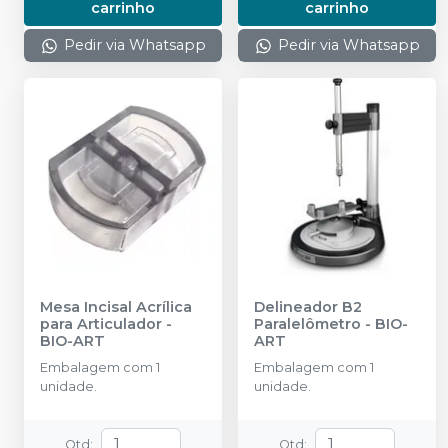
carrinho
carrinho
Pedir via Whatsapp
Pedir via Whatsapp
Mesa Incisal Acrílica
Delineador B2
para Articulador
-
Paralelômetro
-
BIO-
BIO-ART
ART
Embalagem com 1
Embalagem com 1
unidade.
unidade.
Qtd
:
Qtd
: