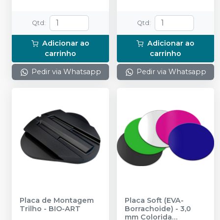
Articulador A7 Plus
padronizado de fábrica, 1
par de placas de
Qtd
:
Qtd
:
montagem trilho, 1 pino
de apoio do ramo, 1 mesa
Adicionar ao
Adicionar ao
incisal acrílica e 1 pino
carrinho
carrinho
incisal. Semi-ajustável.
Pedir via Whatsapp
Pedir via Whatsapp
Placa de Montagem
Placa Soft (EVA-
Trilho
-
BIO-ART
Borrachoide) - 3,0
mm Colorida