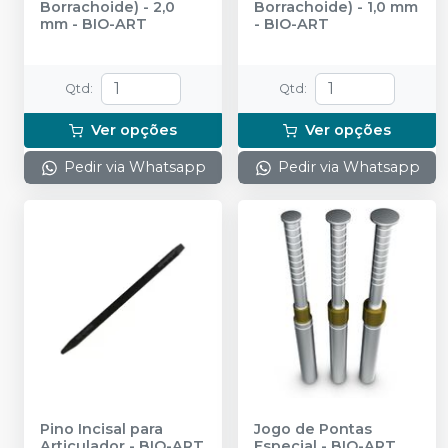
Borrachoide) - 2,0
Borrachoide) - 1,0 mm
mm
-
BIO-ART
-
BIO-ART
Qtd
:
Qtd
:
Ver opções
Ver opções
Pedir via Whatsapp
Pedir via Whatsapp
Pino Incisal para
Jogo de Pontas
Articulador
-
BIO-ART
Especial
-
BIO-ART