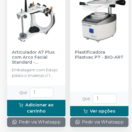
Articulador A7 Plus
Plastificadora
com Arco Facial
Plastvac P7
-
BIO-ART
Standard -
Padronizado
-
BIO-
Embalagem com Estojo
ART
plástico (maleta) c/ 1
Articulador A7 Plus, 1 Arco
Facial Standard com
relator nazium, 1 par de
Qtd
:
placas de montagem
Qtd
:
trilho, 1 pino de apoio do
Adicionar ao
ramo, 1 mesa incisal
carrinho
Ver opções
acrílica e 1 pino incisal.
Semi-ajustável.
Pedir via Whatsapp
Pedir via Whatsapp