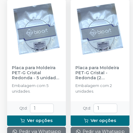
Placa para Moldeira
Placa para Moldeira
PET-G Cristal
PET-G Cristal -
Redonda - 5 unidades
Redonda (2
-
BIO-ART
unidades)
-
BIO-ART
Embalagem com 5
Embalagem com 2
unidades.
unidades.
Qtd
:
Qtd
:
Ver opções
Ver opções
Pedir via Whatsapp
Pedir via Whatsapp