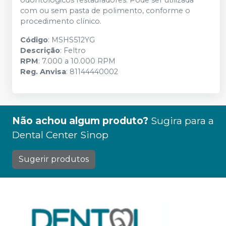
odontológicos restauradores. Pode ser utilizada
com ou sem pasta de polimento, conforme o
procedimento clínico.
Código
: MSHS512YG
Descrição
: Feltro
RPM
: 7.000 a 10.000 RPM
Reg. Anvisa
: 81144440002
Não achou algum produto?
Sugira para a
Dental Center Sinop
Sugerir produtos