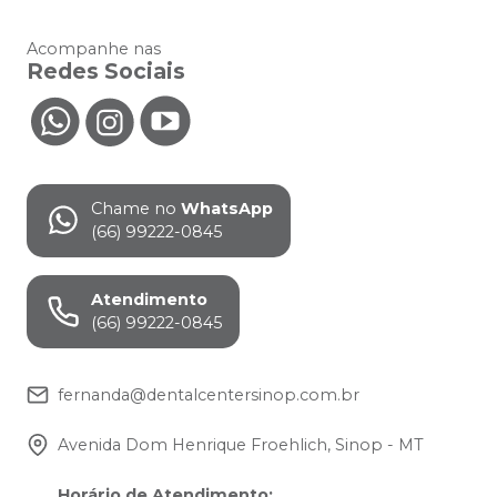
Acompanhe nas
Redes Sociais
Chame no
WhatsApp
(66) 99222-0845
Atendimento
(66) 99222-0845
fernanda@dentalcentersinop.com.br
Avenida Dom Henrique Froehlich, Sinop - MT
Horário de Atendimento
: