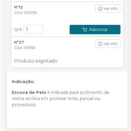
Nº12
Ver info
Cód.
010299
Adicionar
Qtd
:
Nº27
Ver info
Cód.
011769
Produto esgotado
Indicação:
Escova de Pelo
é indicada para polimento de
resina acrílica em prótese total, parcial ou
provisórios.