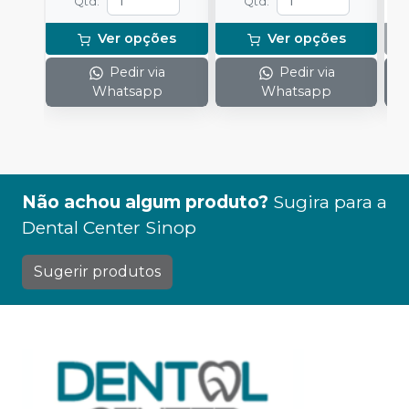
Qtd
:
Qtd
:
Ver opções
Ver opções
Pedir via
Pedir via
Whatsapp
Whatsapp
Não achou algum produto?
Sugira para a
Dental Center Sinop
Sugerir produtos