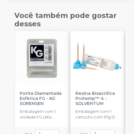
Você também pode gostar
desses
Ponta Diamantada
Resina Bisacrílica
R
Esférica FG
-
KG
Protemp™ 4
-
S
SORENSEN
SOLVENTUM
Embalagem com 1
Embalagem com 1
C
unidade FG (alta
cartucho com 67g (50
p
rotação).
ml) + 16 pontas
t
misturadoras.