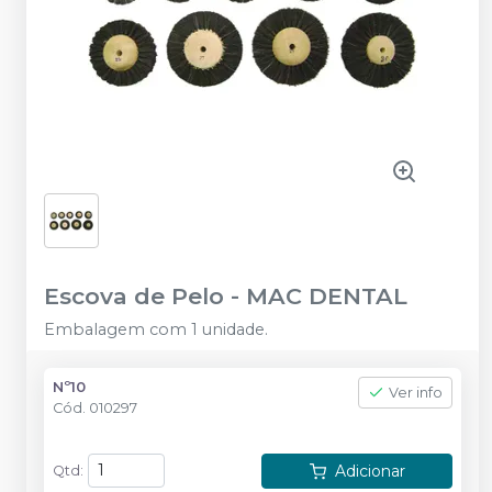
Escova de Pelo
-
MAC DENTAL
Embalagem com 1 unidade.
Nº10
Ver info
Cód.
010297
Adicionar
Qtd
: