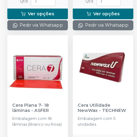
Qtd
:
Qtd
:
Ver opções
Ver opções
Pedir via Whatsapp
Pedir via Whatsapp
Cera Plana 7- 18
Cera Utilidade
lâminas
-
ASFER
NewWax
-
TECHNEW
Embalagem com 18
Embalagem com 5
lâminas (Branco ou Rosa)
unidades.