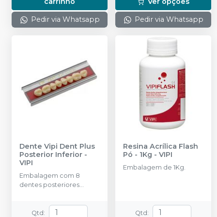
carrinho
Ver opções
Pedir via Whatsapp
Pedir via Whatsapp
Dente Vipi Dent Plus
Resina Acrílica Flash
Posterior Inferior
-
Pó - 1Kg
-
VIPI
VIPI
Embalagem de 1Kg.
Embalagem com 8
dentes posteriores
inferiores.
Qtd
:
Qtd
: