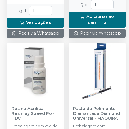
Qtd
:
Qtd
:
Adicionar ao
Ver opções
carrinho
Pedir via Whatsapp
Pedir via Whatsapp
Resina Acrílica
Pasta de Polimento
Resinlay Speed Pó
-
Diamantada Diamond
TDV
Universal
-
MAQUIRA
Embalagem com 25g de
Embalagem com 1