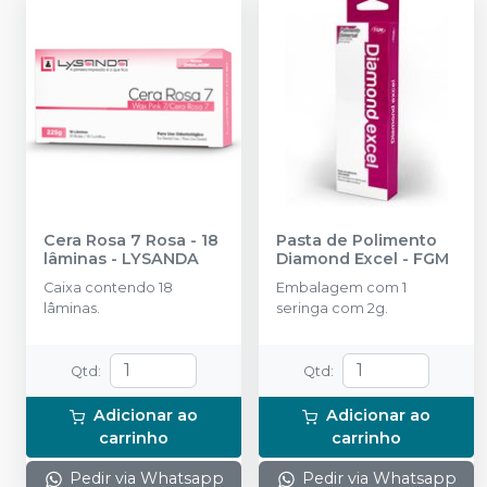
Cera Rosa 7 Rosa - 18
Pasta de Polimento
lâminas
-
LYSANDA
Diamond Excel
-
FGM
Caixa contendo 18
Embalagem com 1
lâminas.
seringa com 2g.
Qtd
:
Qtd
:
Adicionar ao
Adicionar ao
carrinho
carrinho
Pedir via Whatsapp
Pedir via Whatsapp