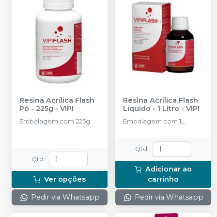
Resina Acrílica Flash
Resina Acrílica Flash
Pó - 225g
-
VIPI
Líquido - 1 Litro
-
VIPI
Embalagem com 225g.
Embalagem com 1L.
Qtd
:
Qtd
:
Adicionar ao
Ver opções
carrinho
Pedir via Whatsapp
Pedir via Whatsapp