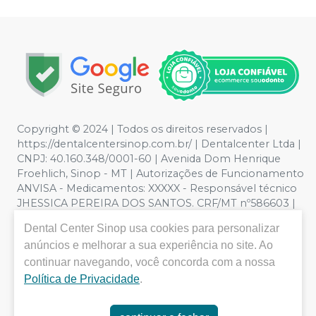
Copyright © 2024 | Todos os direitos reservados |
https://dentalcentersinop.com.br/
| Dentalcenter Ltda |
CNPJ: 40.160.348/0001-60 | Avenida Dom Henrique
Froehlich, Sinop - MT | Autorizações de Funcionamento
ANVISA - Medicamentos: XXXXX - Responsável técnico
JHESSICA PEREIRA DOS SANTOS. CRF/MT nº586603 |
Política de Privacidade e Segurança - Fotos meramente
Dental Center Sinop
usa cookies para personalizar
ilustrativas - Os preços e condições da loja virtual estão
anúncios e melhorar a sua experiência no site. Ao
sujeitos a alterações. Em caso de divergência de preços
continuar navegando, você concorda com a nossa
no site, o valor válido é o do Carrinho de Compra. Não
vendemos por atacado por isso nos reservamos o
Política de Privacidade
.
direito de não atender compras de grandes volumes
pelo site.