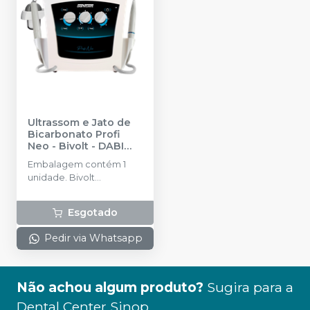
Ultrassom e Jato de
Bicarbonato Profi
Neo - Bivolt
-
DABI
ATLANTE
Embalagem contém 1
unidade. Bivolt
(Chaveamento Manual).
Acompanha 3 ponteiras
Esgotado
(2 subgengivais e 1
supragengival).
Pedir via Whatsapp
Não achou algum produto?
Sugira para a
Dental Center Sinop