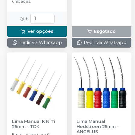
unidades.
Qtd
:
Ver opções
Esgotado
Pedir via Whatsapp
Pedir via Whatsapp
Lima Manual K NiTi
Lima Manual
25mm
-
TDK
Hedstroen 25mm
-
ANGELUS
Embalagem com 6