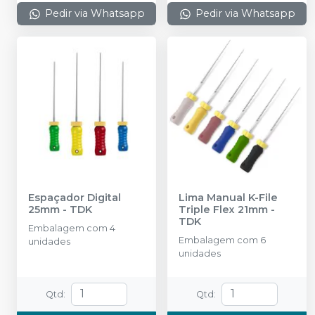
Pedir via Whatsapp
Pedir via Whatsapp
Espaçador Digital
Lima Manual K-File
25mm
-
TDK
Triple Flex 21mm
-
TDK
Embalagem com 4
Embalagem com 6
unidades
unidades
Qtd
:
Qtd
: