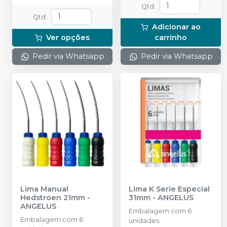
Qtd
:
Qtd
:
Adicionar ao
Ver opções
carrinho
Pedir via Whatsapp
Pedir via Whatsapp
Lima Manual
Lima K Serie Especial
Hedstroen 21mm
-
31mm
-
ANGELUS
ANGELUS
Embalagem com 6
Embalagem com 6
unidades.