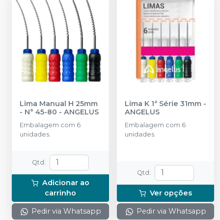
Lima Manual H 25mm
Lima K 1ª Série 31mm
-
- N° 45-80
-
ANGELUS
ANGELUS
Embalagem com 6
Embalagem com 6
unidades.
unidades.
Qtd
:
Qtd
:
Adicionar ao
carrinho
Ver opções
Pedir via Whatsapp
Pedir via Whatsapp