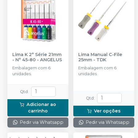
Lima K 2° Série 21mm
Lima Manual C-File
- N° 45-80
-
ANGELUS
25mm
-
TDK
Embalagem com 6
Embalagem com 6
unidades.
unidades
Qtd
:
Qtd
:
Adicionar ao
carrinho
Ver opções
Pedir via Whatsapp
Pedir via Whatsapp