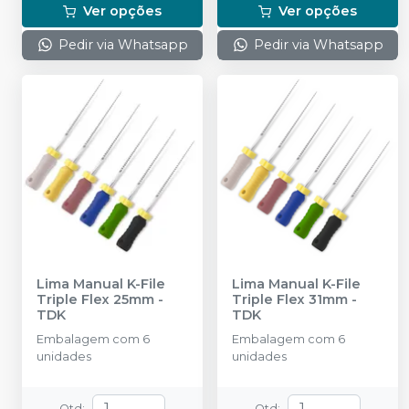
Ver opções
Ver opções
Pedir via Whatsapp
Pedir via Whatsapp
Lima Manual K-File
Lima Manual K-File
Triple Flex 25mm
-
Triple Flex 31mm
-
TDK
TDK
Embalagem com 6
Embalagem com 6
unidades
unidades
Qtd
:
Qtd
: