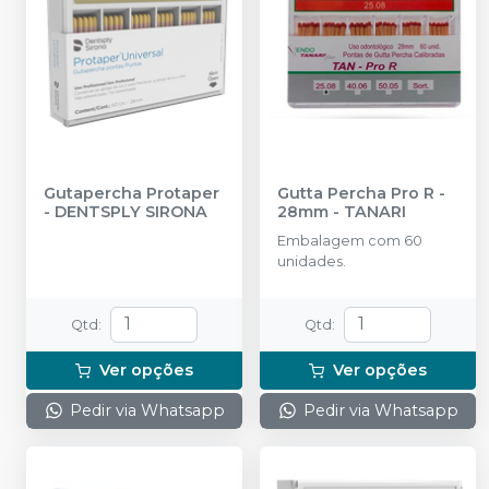
Gutapercha Protaper
Gutta Percha Pro R -
-
DENTSPLY SIRONA
28mm
-
TANARI
Embalagem com 60
unidades.
Qtd
:
Qtd
:
Ver opções
Ver opções
Pedir via Whatsapp
Pedir via Whatsapp