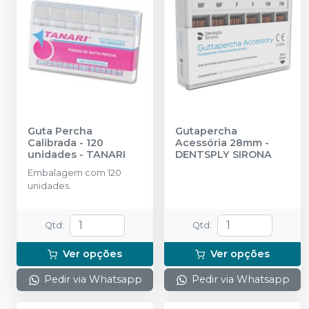
Guta Percha
Gutapercha
Calibrada - 120
Acessória 28mm
-
unidades
-
TANARI
DENTSPLY SIRONA
Embalagem com 120
unidades.
Qtd
:
Qtd
:
Ver opções
Ver opções
Pedir via Whatsapp
Pedir via Whatsapp