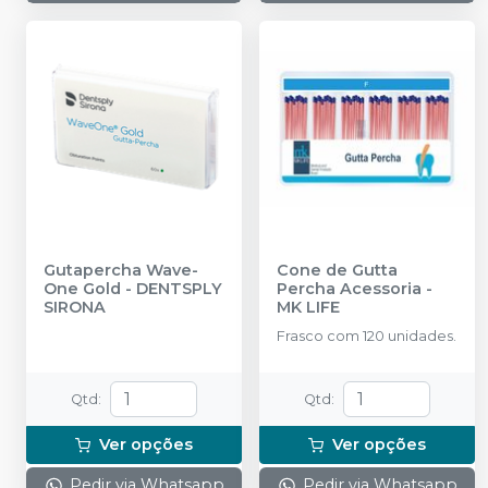
Gutapercha Wave-
Cone de Gutta
One Gold
-
DENTSPLY
Percha Acessoria
-
SIRONA
MK LIFE
Frasco com 120 unidades.
Qtd
:
Qtd
:
Ver opções
Ver opções
Pedir via Whatsapp
Pedir via Whatsapp