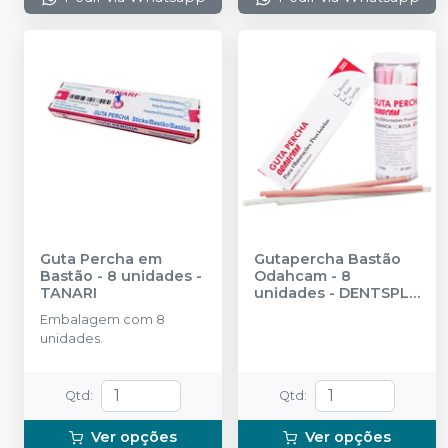
Guta Percha em
Gutapercha Bastão
Bastão - 8 unidades
-
Odahcam - 8
TANARI
unidades
-
DENTSPLY
SIRONA
Embalagem com 8
unidades.
Qtd
:
Qtd
:
Ver opções
Ver opções