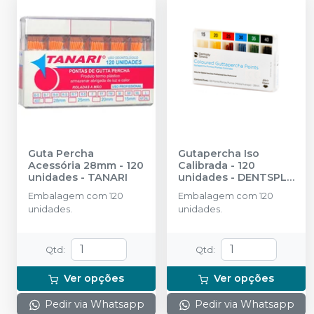
Guta Percha
Gutapercha Iso
Acessória 28mm - 120
Calibrada - 120
unidades
-
TANARI
unidades
-
DENTSPLY
SIRONA
Embalagem com 120
Embalagem com 120
unidades.
unidades.
Qtd
:
Qtd
:
Ver opções
Ver opções
Pedir via Whatsapp
Pedir via Whatsapp