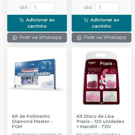
grossa (G), média (M), fina
(F) e extrafina (XF), com
Qtd
:
Qtd
:
diâmetros de 8 e/ou
12mm. 1 Mandril
Adicionar ao
Adicionar ao
carrinho
carrinho
Pedir via Whatsapp
Pedir via Whatsapp
Kit de Polimento
Kit Disco de Lixa
Diamond Master
-
Praxis - 120 unidades
FGM
+ Mandril
-
TDV
Embalagem contendo 01
Kit com 120 unidades +