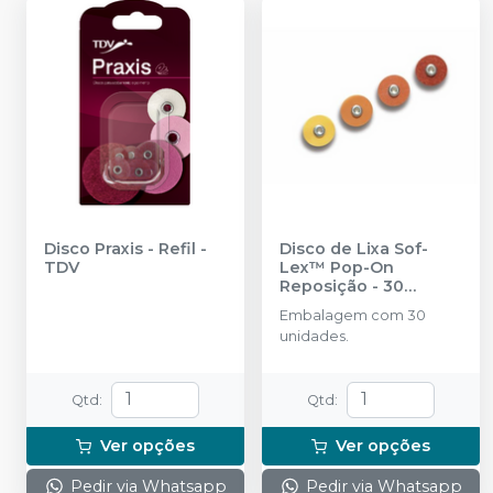
Disco Praxis - Refil
-
Disco de Lixa Sof-
TDV
Lex™ Pop-On
Reposição - 30
unidades
-
Embalagem com 30
SOLVENTUM
unidades.
Qtd
:
Qtd
:
Ver opções
Ver opções
Pedir via Whatsapp
Pedir via Whatsapp