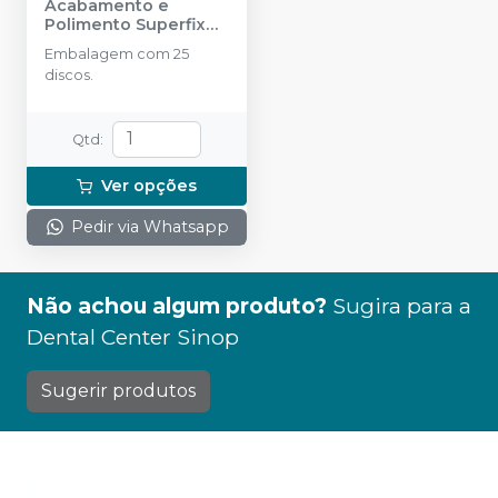
Acabamento e
Polimento Superfix
Refil - 25 discos
-
TDV
Embalagem com 25
discos.
Qtd
:
Ver opções
Pedir via Whatsapp
Não achou algum produto?
Sugira para a
Dental Center Sinop
Sugerir produtos