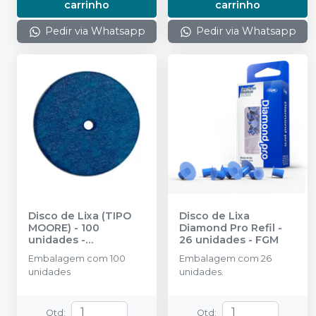
carrinho
carrinho
Pedir via Whatsapp
Pedir via Whatsapp
Disco de Lixa (TIPO
Disco de Lixa
MOORE) - 100
Diamond Pro Refil -
unidades
-
26 unidades
-
FGM
MICRODONT
Embalagem com 100
Embalagem com 26
unidades
unidades.
Qtd
:
Qtd
: