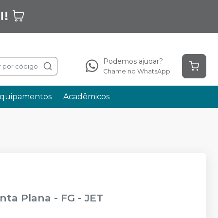
Podemos ajudar?
 por código
Chame no WhatsApp
quipamentos
Acadêmicos
nta Plana - FG
-
JET