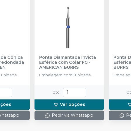
ada Cônica
Ponta Diamantada Invicta
Ponta D
rredondada
Esférica com Colar FG
-
Esféric
SEN
AMERICAN BURRS
BURRS
 unidade.
Embalagem com 1 unidade.
Embalage
Qtd
:
Q
pções
Ver opções
 Whatsapp
Pedir via Whatsapp
Pe