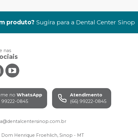
m produto?
Sugira para a
Dental Center Sinop
 nas
ociais
ame no
WhatsApp
Atendimento
) 99222-0845
(66) 99222-0845
da@dentalcentersinop.com.br
 Dom Henrique Froehlich, Sinop - MT