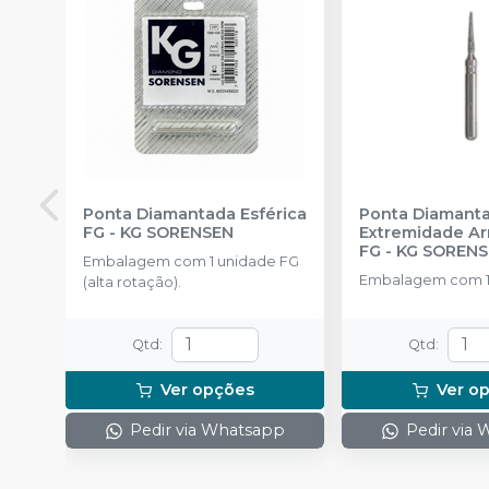
Ponta Diamantada Esférica
Ponta Diamant
FG
-
KG SORENSEN
Extremidade A
FG
-
KG SOREN
Embalagem com 1 unidade FG
Embalagem com 1
(alta rotação).
Qtd
:
Qtd
:
Ver opções
Ver o
Pedir via Whatsapp
Pedir via