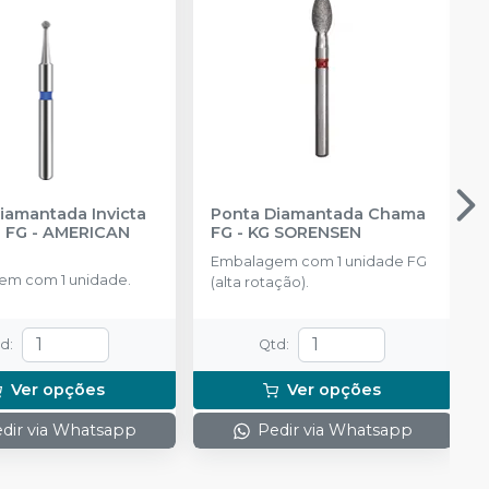
iamantada Invicta
Ponta Diamantada Chama
a FG
-
AMERICAN
FG
-
KG SORENSEN
Embalagem com 1 unidade FG
m com 1 unidade.
(alta rotação).
td
:
Qtd
:
Ver opções
Ver opções
dir via Whatsapp
Pedir via Whatsapp