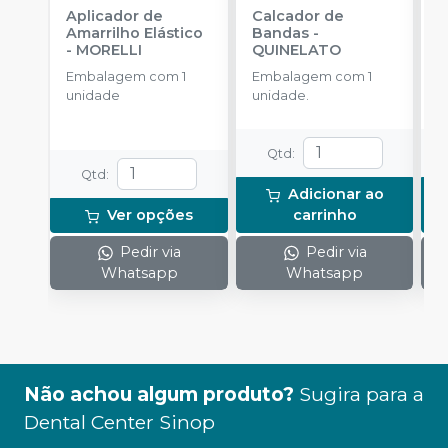
Aplicador de
Calcador de
M
Amarrilho Elástico
Bandas
-
c
-
MORELLI
QUINELATO
P
-
Embalagem com 1
Embalagem com 1
E
unidade
unidade.
u
Qtd
:
Qtd
:
Adicionar ao
Ver opções
carrinho
Pedir via
Pedir via
Whatsapp
Whatsapp
Não achou algum produto?
Sugira para a
Dental Center Sinop