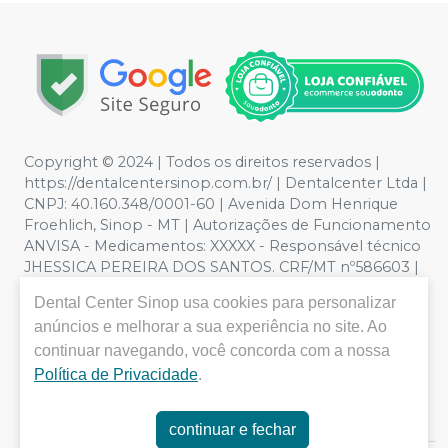
Copyright © 2024 | Todos os direitos reservados |
https://dentalcentersinop.com.br/
| Dentalcenter Ltda |
CNPJ: 40.160.348/0001-60 | Avenida Dom Henrique
Froehlich, Sinop - MT | Autorizações de Funcionamento
ANVISA - Medicamentos: XXXXX - Responsável técnico
JHESSICA PEREIRA DOS SANTOS. CRF/MT nº586603 |
Política de Privacidade e Segurança - Fotos meramente
Dental Center Sinop
usa cookies para personalizar
ilustrativas - Os preços e condições da loja virtual estão
anúncios e melhorar a sua experiência no site. Ao
sujeitos a alterações. Em caso de divergência de preços
no site, o valor válido é o do Carrinho de Compra. Não
continuar navegando, você concorda com a nossa
vendemos por atacado por isso nos reservamos o
Política de Privacidade
.
direito de não atender compras de grandes volumes
pelo site.
continuar e fechar