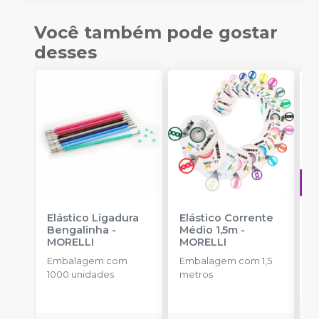
Você também pode gostar
desses
Elástico Ligadura
Elástico Corrente
A
Bengalinha
-
Médio 1,5m
-
O
MORELLI
MORELLI
T
-
Embalagem com
Embalagem com 1,5
E
1000 unidades
metros
S