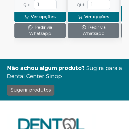
Qtd
:
Qtd
:
Ver opções
Ver opções
Pedir via
Pedir via
Whatsapp
Whatsapp
Não achou algum produto?
Sugira para a
Dental Center Sinop
Sugerir produtos